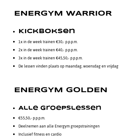
ENERGYM WARRIOR
Vanaf €30,- p.p.p.m.
Kickboksen
1x in de week trainen €30,- p.p.p.m.
2x in de week trainen €40,- p.p.p.m.
3x in de week trainen €45,50,- p.p.p.m.
De lessen vinden plaats op maandag, woensdag en vrijdag
ENERGYM GOLDEN
€55,50,- p.p.p.m.
Alle Groepslessen
€55,50,- p.p.p.m.
Deelnemen aan alle Energym groepstrainingen
Inclusief fitness en cardio