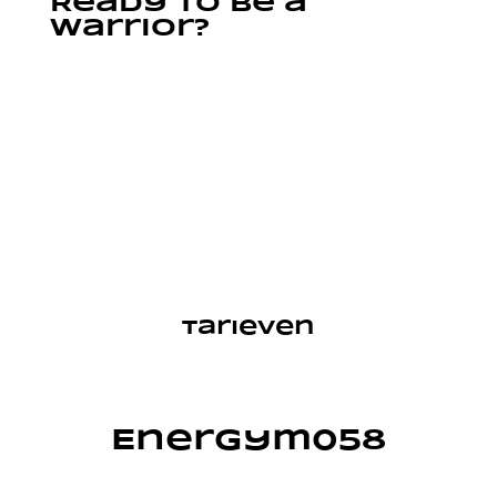
Ready to be a
warrior?
CONTACT
tarieven
Energym058